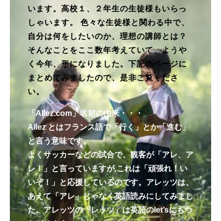
います。高校１、２年生の生徒様もいらっ
しゃいます。 色々な生徒様と関わる中で、
自分は何をしたいのか、理想の講師とは？
そんなことをここ数年考えていて、ようや
く今年、形になりました。下記のページに
まとめてみましたので、是非ご覧くださ
い。
「Allez.com」名前の由来・・・
Allez とはフランス語で「行く」とか「進む」
と言う意味です。
よくサッカーなどの試合で、観客が「アレ、ア
レ！」と言っていますが,これは「頑張れ！い
いぞ！」と応援しているのです。アレッツは、
あえて「アレ」じゃなく英語読みにしてみまし
た。アレッツの「レッツ」は英語のlet’sにもつ