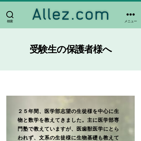
検索
メニュー
Allez.com
受験生の保護者様へ
２５年間、医学部志望の生徒様を中心に生
物と数学を教えてきました。主に医学部専
門塾で教えていますが、医歯獣医学にとら
われず、文系の生徒様に生物基礎も教えて