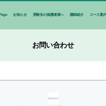
Page
お知らせ
受験生の保護者様へ
講師紹介
コース案
お問い合わせ