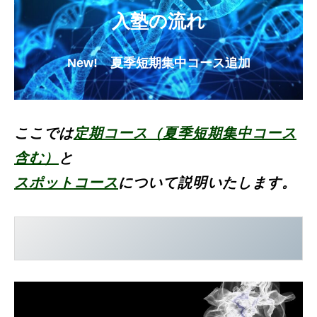
入塾の流れ
New! 夏季短期集中コース追加
ここでは
定期コース（夏季短期集中コース
含む）
と
スポットコース
について説明いたします。