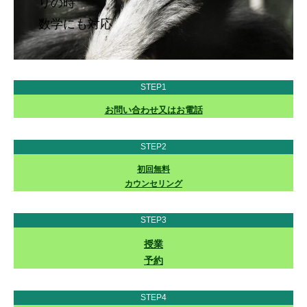
りの時
数学にも対応
STEP1
お問い合わせ又はお電話
STEP2
初回無料
カウンセリング
STEP3
授業
予約
STEP4